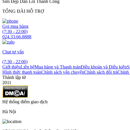
Sim Đẹp Dẫn Lối Thành Công
TỔNG ĐÀI HỖ TRỢ
Gọi mua hàng
(7:30 - 22:00)
024.33.66.8888
Chat tư vấn
(7:30 - 22:00)
Giới thiệu
Liên hệ
Mua hàng và Thanh toán
Điều khoản và Điều kiện
S
Hình thức thanh toán
Chính sách vận chuyện
Chính sách đổi trả
Chính 
Thành lập từ
2011
Hệ thống điểm giao dịch
Hà Nội