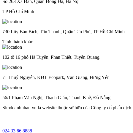
Số 263 Xã Đàn, Quận Đống Đa, Hà Nội
TP Hồ Chí Minh
730 Lũy Bán Bích, Tân Thành, Quận Tân Phú, TP Hồ Chí Minh
Tỉnh thành khác
102 tổ 16 phố Hà Tuyên, Phan Thiết, Tuyên Quang
71 Thuỷ Nguyên, KĐT Ecopark, Văn Giang, Hưng Yên
56/1 Phạm Văn Nghị, Thạch Gián, Thanh Khê, Đà Nẵng
Simdoanhnhan.vn là website thuộc sở hữu của Công ty cổ phẩn dịch
024.33.66.8888