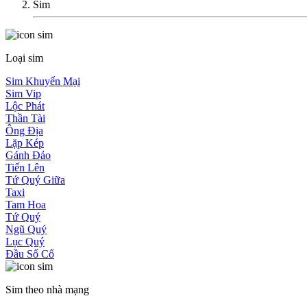
Sim
Loại sim
Sim Khuyến Mại
Sim Vip
Lộc Phát
Thần Tài
Ông Địa
Lặp Kép
Gánh Đảo
Tiến Lên
Tứ Quý Giữa
Taxi
Tam Hoa
Tứ Quý
Ngũ Quý
Lục Quý
Đầu Số Cổ
Sim theo nhà mạng