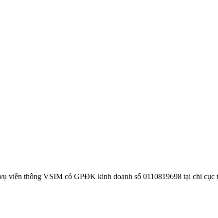
 vụ viễn thông VSIM có GPĐK kinh doanh số 0110819698 tại chi cục 