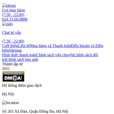
Gọi mua hàng
(7:30 - 22:00)
024.33.66.8888
Chat tư vấn
(7:30 - 22:00)
Giới thiệu
Liên hệ
Mua hàng và Thanh toán
Điều khoản và Điều
kiện
Sitemap
Hình thức thanh toán
Chính sách vận chuyện
Chính sách đổi
trả
Chính sách bảo mật
Thành lập từ
2011
Hệ thống điểm giao dịch
Hà Nội
Số 263 Xã Đàn, Quận Đống Đa, Hà Nội