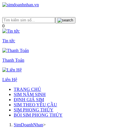
0
Tin tức
Thanh Toán
Liên Hệ
TRANG CHỦ
SIM NĂM SINH
ĐỊNH GIÁ SIM
SIM THEO YÊU CẦU
SIM PHONG THỦY
BÓI SIM PHONG THỦY
SimDoanhNhan
>