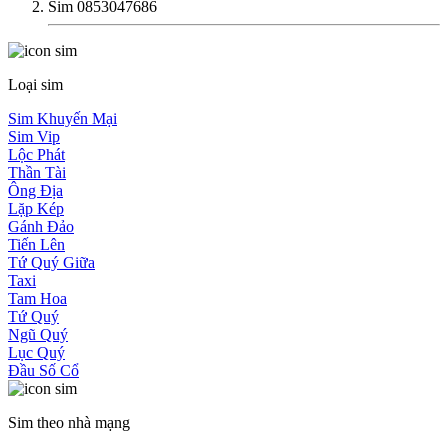
Sim 0853047686
Loại sim
Sim Khuyến Mại
Sim Vip
Lộc Phát
Thần Tài
Ông Địa
Lặp Kép
Gánh Đảo
Tiến Lên
Tứ Quý Giữa
Taxi
Tam Hoa
Tứ Quý
Ngũ Quý
Lục Quý
Đầu Số Cổ
Sim theo nhà mạng