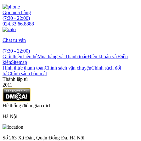
Gọi mua hàng
(7:30 - 22:00)
024.33.66.8888
Chat tư vấn
(7:30 - 22:00)
Giới thiệu
Liên hệ
Mua hàng và Thanh toán
Điều khoản và Điều
kiện
Sitemap
Hình thức thanh toán
Chính sách vận chuyện
Chính sách đổi
trả
Chính sách bảo mật
Thành lập từ
2011
Hệ thống điểm giao dịch
Hà Nội
Số 263 Xã Đàn, Quận Đống Đa, Hà Nội