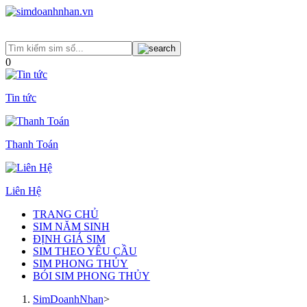
0
Tin tức
Thanh Toán
Liên Hệ
TRANG CHỦ
SIM NĂM SINH
ĐỊNH GIÁ SIM
SIM THEO YÊU CẦU
SIM PHONG THỦY
BÓI SIM PHONG THỦY
SimDoanhNhan
>