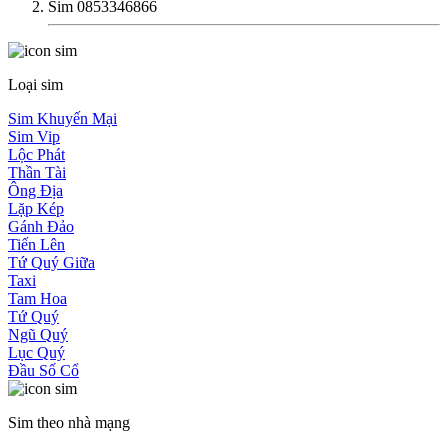
Sim 0853346866
Loại sim
Sim Khuyến Mại
Sim Vip
Lộc Phát
Thần Tài
Ông Địa
Lặp Kép
Gánh Đảo
Tiến Lên
Tứ Quý Giữa
Taxi
Tam Hoa
Tứ Quý
Ngũ Quý
Lục Quý
Đầu Số Cổ
Sim theo nhà mạng