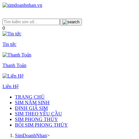
0
Tin tức
Thanh Toán
Liên Hệ
TRANG CHỦ
SIM NĂM SINH
ĐỊNH GIÁ SIM
SIM THEO YÊU CẦU
SIM PHONG THỦY
BÓI SIM PHONG THỦY
SimDoanhNhan
>