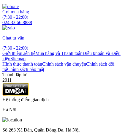
Gọi mua hàng
(7:30 - 22:00)
024.33.66.8888
Chat tư vấn
(7:30 - 22:00)
Giới thiệu
Liên hệ
Mua hàng và Thanh toán
Điều khoản và Điều
kiện
Sitemap
Hình thức thanh toán
Chính sách vận chuyện
Chính sách đổi
trả
Chính sách bảo mật
Thành lập từ
2011
Hệ thống điểm giao dịch
Hà Nội
Số 263 Xã Đàn, Quận Đống Đa, Hà Nội