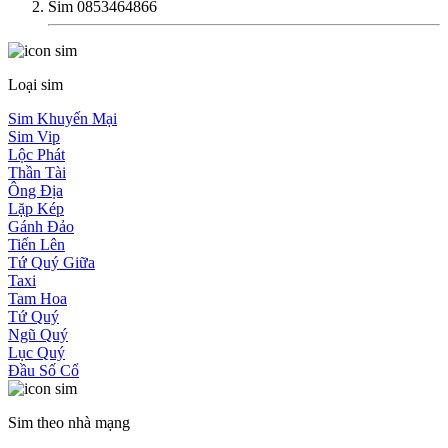
Sim 0853464866
Loại sim
Sim Khuyến Mại
Sim Vip
Lộc Phát
Thần Tài
Ông Địa
Lặp Kép
Gánh Đảo
Tiến Lên
Tứ Quý Giữa
Taxi
Tam Hoa
Tứ Quý
Ngũ Quý
Lục Quý
Đầu Số Cổ
Sim theo nhà mạng