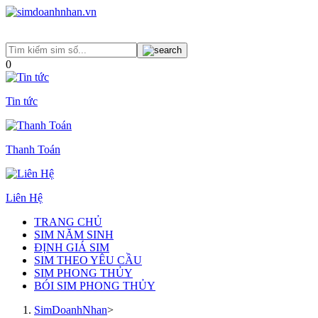
0
Tin tức
Thanh Toán
Liên Hệ
TRANG CHỦ
SIM NĂM SINH
ĐỊNH GIÁ SIM
SIM THEO YÊU CẦU
SIM PHONG THỦY
BÓI SIM PHONG THỦY
SimDoanhNhan
>