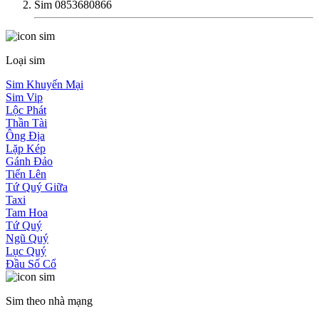
Sim 0853680866
Loại sim
Sim Khuyến Mại
Sim Vip
Lộc Phát
Thần Tài
Ông Địa
Lặp Kép
Gánh Đảo
Tiến Lên
Tứ Quý Giữa
Taxi
Tam Hoa
Tứ Quý
Ngũ Quý
Lục Quý
Đầu Số Cổ
Sim theo nhà mạng