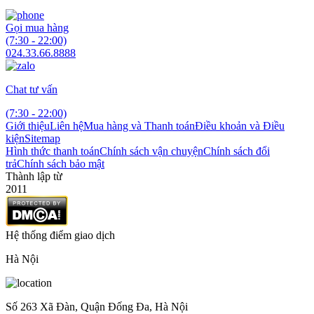
Gọi mua hàng
(7:30 - 22:00)
024.33.66.8888
Chat tư vấn
(7:30 - 22:00)
Giới thiệu
Liên hệ
Mua hàng và Thanh toán
Điều khoản và Điều
kiện
Sitemap
Hình thức thanh toán
Chính sách vận chuyện
Chính sách đổi
trả
Chính sách bảo mật
Thành lập từ
2011
Hệ thống điểm giao dịch
Hà Nội
Số 263 Xã Đàn, Quận Đống Đa, Hà Nội