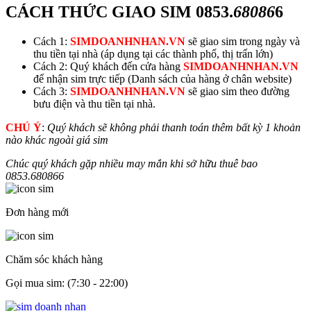
CÁCH THỨC GIAO SIM
0853.
68086
6
Cách 1:
SIMDOANHNHAN.VN
sẽ giao sim trong ngày và
thu tiền tại nhà (áp dụng tại các thành phố, thị trấn lớn)
Cách 2: Quý khách đến cửa hàng
SIMDOANHNHAN.VN
để nhận sim trực tiếp (Danh sách của hàng ở chân website)
Cách 3:
SIMDOANHNHAN.VN
sẽ giao sim theo đường
bưu điện và thu tiền tại nhà.
CHÚ Ý
:
Quý khách sẽ không phải thanh toán thêm bất kỳ 1 khoản
nào khác ngoài giá sim
Chúc quý khách gặp nhiều may mắn khi sở hữu thuê bao
0853.
68086
6
Đơn hàng mới
Chăm sóc khách hàng
Gọi mua sim: (7:30 - 22:00)