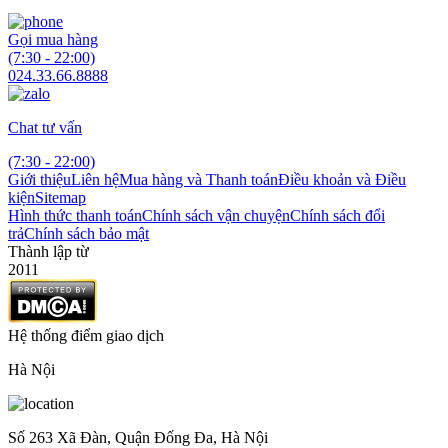
Gọi mua hàng
(7:30 - 22:00)
024.33.66.8888
Chat tư vấn
(7:30 - 22:00)
Giới thiệu
Liên hệ
Mua hàng và Thanh toán
Điều khoản và Điều
kiện
Sitemap
Hình thức thanh toán
Chính sách vận chuyện
Chính sách đổi
trả
Chính sách bảo mật
Thành lập từ
2011
Hệ thống điểm giao dịch
Hà Nội
Số 263 Xã Đàn, Quận Đống Đa, Hà Nội