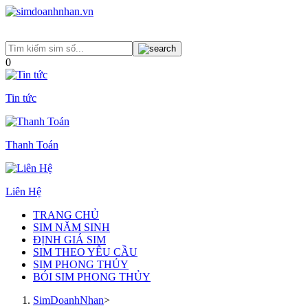
0
Tin tức
Thanh Toán
Liên Hệ
TRANG CHỦ
SIM NĂM SINH
ĐỊNH GIÁ SIM
SIM THEO YÊU CẦU
SIM PHONG THỦY
BÓI SIM PHONG THỦY
SimDoanhNhan
>