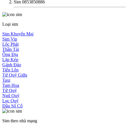
Sim 0853850886
Loại sim
Sim Khuyến Mại
Sim Vip
Lộc Phát
Thần Tài
Ông Địa
Lặp Kép
Gánh Đảo
Tiến Lên
Tứ Quý Giữa
Taxi
Tam Hoa
Tứ Quý
Ngũ Quý
Lục Quý
Đầu Số Cổ
Sim theo nhà mạng