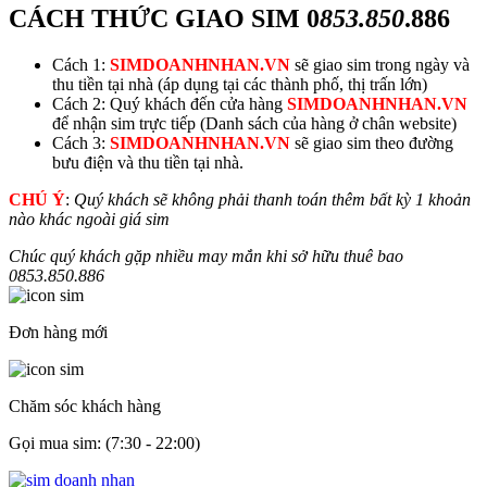
CÁCH THỨC GIAO SIM
0
853.850
.886
Cách 1:
SIMDOANHNHAN.VN
sẽ giao sim trong ngày và
thu tiền tại nhà (áp dụng tại các thành phố, thị trấn lớn)
Cách 2: Quý khách đến cửa hàng
SIMDOANHNHAN.VN
để nhận sim trực tiếp (Danh sách của hàng ở chân website)
Cách 3:
SIMDOANHNHAN.VN
sẽ giao sim theo đường
bưu điện và thu tiền tại nhà.
CHÚ Ý
:
Quý khách sẽ không phải thanh toán thêm bất kỳ 1 khoản
nào khác ngoài giá sim
Chúc quý khách gặp nhiều may mắn khi sở hữu thuê bao
0
853.850
.886
Đơn hàng mới
Chăm sóc khách hàng
Gọi mua sim: (7:30 - 22:00)