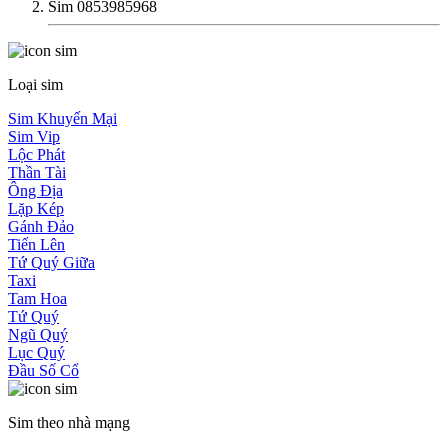
Sim 0853985968
Loại sim
Sim Khuyến Mại
Sim Vip
Lộc Phát
Thần Tài
Ông Địa
Lặp Kép
Gánh Đảo
Tiến Lên
Tứ Quý Giữa
Taxi
Tam Hoa
Tứ Quý
Ngũ Quý
Lục Quý
Đầu Số Cổ
Sim theo nhà mạng