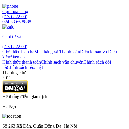
Gọi mua hàng
(7:30 - 22:00)
024.33.66.8888
Chat tư vấn
(7:30 - 22:00)
Giới thiệu
Liên hệ
Mua hàng và Thanh toán
Điều khoản và Điều
kiện
Sitemap
Hình thức thanh toán
Chính sách vận chuyện
Chính sách đổi
trả
Chính sách bảo mật
Thành lập từ
2011
Hệ thống điểm giao dịch
Hà Nội
Số 263 Xã Đàn, Quận Đống Đa, Hà Nội