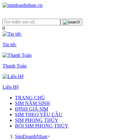
0
Tin tức
Thanh Toán
Liên Hệ
TRANG CHỦ
SIM NĂM SINH
ĐỊNH GIÁ SIM
SIM THEO YÊU CẦU
SIM PHONG THỦY
BÓI SIM PHONG THỦY
SimDoanhNhan
>