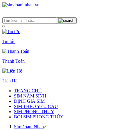
0
Tin tức
Thanh Toán
Liên Hệ
TRANG CHỦ
SIM NĂM SINH
ĐỊNH GIÁ SIM
SIM THEO YÊU CẦU
SIM PHONG THỦY
BÓI SIM PHONG THỦY
SimDoanhNhan
>