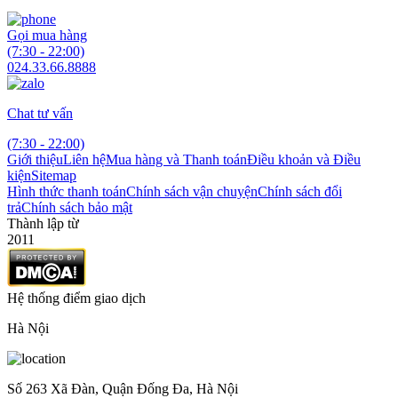
Gọi mua hàng
(7:30 - 22:00)
024.33.66.8888
Chat tư vấn
(7:30 - 22:00)
Giới thiệu
Liên hệ
Mua hàng và Thanh toán
Điều khoản và Điều
kiện
Sitemap
Hình thức thanh toán
Chính sách vận chuyện
Chính sách đổi
trả
Chính sách bảo mật
Thành lập từ
2011
Hệ thống điểm giao dịch
Hà Nội
Số 263 Xã Đàn, Quận Đống Đa, Hà Nội