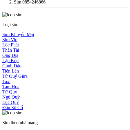
Sim 0854246866
Loại sim
Sim Khuyến Mại
Sim Vip
Lộc Phát
Thần Tài
Ông Địa
Lặp Kép
Gánh Đảo
Tiến Lên
Tứ Quý Giữa
Taxi
Tam Hoa
Tứ Quý
Ngũ Quý
Lục Quý
Đầu Số Cổ
Sim theo nhà mạng