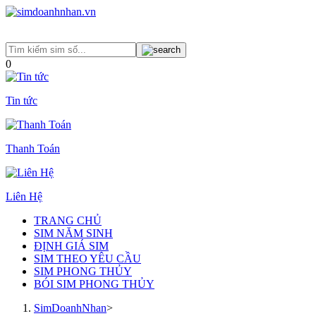
0
Tin tức
Thanh Toán
Liên Hệ
TRANG CHỦ
SIM NĂM SINH
ĐỊNH GIÁ SIM
SIM THEO YÊU CẦU
SIM PHONG THỦY
BÓI SIM PHONG THỦY
SimDoanhNhan
>