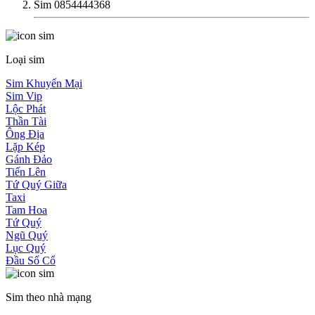
Sim 0854444368
Loại sim
Sim Khuyến Mại
Sim Vip
Lộc Phát
Thần Tài
Ông Địa
Lặp Kép
Gánh Đảo
Tiến Lên
Tứ Quý Giữa
Taxi
Tam Hoa
Tứ Quý
Ngũ Quý
Lục Quý
Đầu Số Cổ
Sim theo nhà mạng