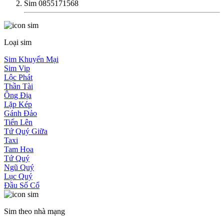
Sim 0855171568
Loại sim
Sim Khuyến Mại
Sim Vip
Lộc Phát
Thần Tài
Ông Địa
Lặp Kép
Gánh Đảo
Tiến Lên
Tứ Quý Giữa
Taxi
Tam Hoa
Tứ Quý
Ngũ Quý
Lục Quý
Đầu Số Cổ
Sim theo nhà mạng