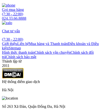
Gọi mua hàng
(7:30 - 22:00)
024.33.66.8888
Chat tư vấn
(7:30 - 22:00)
Giới thiệu
Liên hệ
Mua hàng và Thanh toán
Điều khoản và Điều
kiện
Sitemap
Hình thức thanh toán
Chính sách vận chuyện
Chính sách đổi
trả
Chính sách bảo mật
Thành lập từ
2011
Hệ thống điểm giao dịch
Hà Nội
Số 263 Xã Đàn, Quận Đống Đa, Hà Nội