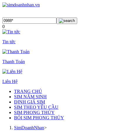
0
Tin tức
Thanh Toán
Liên Hệ
TRANG CHỦ
SIM NĂM SINH
ĐỊNH GIÁ SIM
SIM THEO YÊU CẦU
SIM PHONG THỦY
BÓI SIM PHONG THỦY
SimDoanhNhan
>