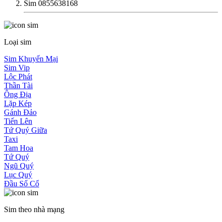
Sim 0855638168
Loại sim
Sim Khuyến Mại
Sim Vip
Lộc Phát
Thần Tài
Ông Địa
Lặp Kép
Gánh Đảo
Tiến Lên
Tứ Quý Giữa
Taxi
Tam Hoa
Tứ Quý
Ngũ Quý
Lục Quý
Đầu Số Cổ
Sim theo nhà mạng