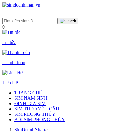
0
Tin tức
Thanh Toán
Liên Hệ
TRANG CHỦ
SIM NĂM SINH
ĐỊNH GIÁ SIM
SIM THEO YÊU CẦU
SIM PHONG THỦY
BÓI SIM PHONG THỦY
SimDoanhNhan
>