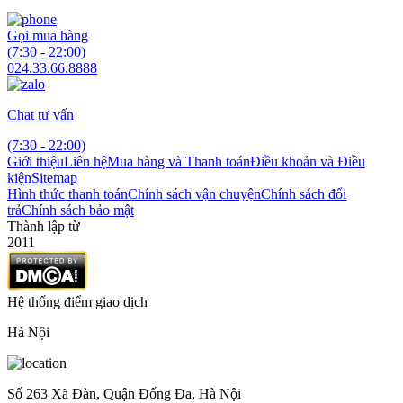
Gọi mua hàng
(7:30 - 22:00)
024.33.66.8888
Chat tư vấn
(7:30 - 22:00)
Giới thiệu
Liên hệ
Mua hàng và Thanh toán
Điều khoản và Điều
kiện
Sitemap
Hình thức thanh toán
Chính sách vận chuyện
Chính sách đổi
trả
Chính sách bảo mật
Thành lập từ
2011
Hệ thống điểm giao dịch
Hà Nội
Số 263 Xã Đàn, Quận Đống Đa, Hà Nội