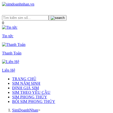
0
Tin tức
Thanh Toán
Liên Hệ
TRANG CHỦ
SIM NĂM SINH
ĐỊNH GIÁ SIM
SIM THEO YÊU CẦU
SIM PHONG THỦY
BÓI SIM PHONG THỦY
SimDoanhNhan
>