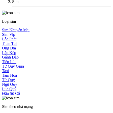
Sim
Loại sim
Sim Khuyến Mại
Sim Vip
Lộc Phát
Thần Tài
Ông Địa
Lặp Kép
Gánh Đảo
Tiến Lên
Tứ Quý Giữa
Taxi
Tam Hoa
Tứ Quý
Ngũ Quý
Lục Quý
Đầu Số Cổ
Sim theo nhà mạng