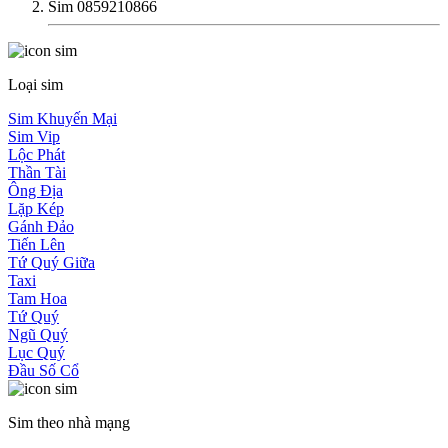
Sim 0859210866
Loại sim
Sim Khuyến Mại
Sim Vip
Lộc Phát
Thần Tài
Ông Địa
Lặp Kép
Gánh Đảo
Tiến Lên
Tứ Quý Giữa
Taxi
Tam Hoa
Tứ Quý
Ngũ Quý
Lục Quý
Đầu Số Cổ
Sim theo nhà mạng