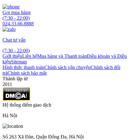
Gọi mua hàng
(7:30 - 22:00)
024.33.66.8888
Chat tư vấn
(7:30 - 22:00)
Giới thiệu
Liên hệ
Mua hàng và Thanh toán
Điều khoản và Điều
kiện
Sitemap
Hình thức thanh toán
Chính sách vận chuyện
Chính sách đổi
trả
Chính sách bảo mật
Thành lập từ
2011
Hệ thống điểm giao dịch
Hà Nội
Số 263 Xã Đàn, Quận Đống Đa, Hà Nội