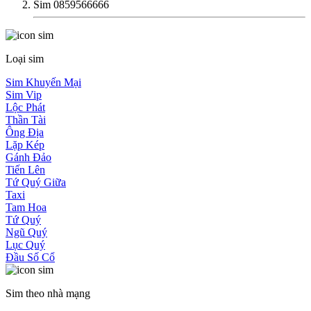
Sim 0859566666
Loại sim
Sim Khuyến Mại
Sim Vip
Lộc Phát
Thần Tài
Ông Địa
Lặp Kép
Gánh Đảo
Tiến Lên
Tứ Quý Giữa
Taxi
Tam Hoa
Tứ Quý
Ngũ Quý
Lục Quý
Đầu Số Cổ
Sim theo nhà mạng