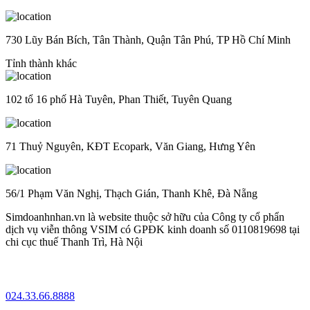
730 Lũy Bán Bích, Tân Thành, Quận Tân Phú, TP Hồ Chí Minh
Tỉnh thành khác
102 tổ 16 phố Hà Tuyên, Phan Thiết, Tuyên Quang
71 Thuỷ Nguyên, KĐT Ecopark, Văn Giang, Hưng Yên
56/1 Phạm Văn Nghị, Thạch Gián, Thanh Khê, Đà Nẵng
Simdoanhnhan.vn là website thuộc sở hữu của Công ty cổ phẩn
dịch vụ viễn thông VSIM có GPĐK kinh doanh số 0110819698 tại
chi cục thuế Thanh Trì, Hà Nội
024.33.66.8888