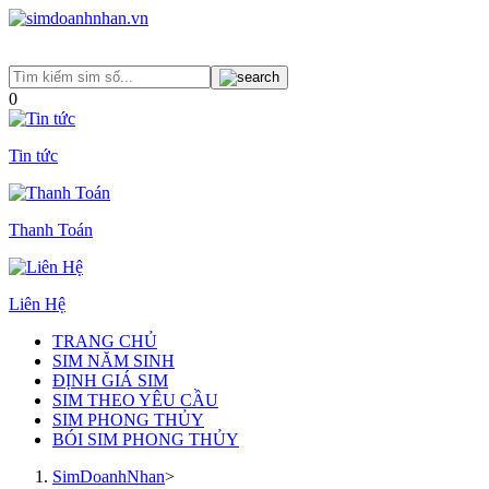
0
Tin tức
Thanh Toán
Liên Hệ
TRANG CHỦ
SIM NĂM SINH
ĐỊNH GIÁ SIM
SIM THEO YÊU CẦU
SIM PHONG THỦY
BÓI SIM PHONG THỦY
SimDoanhNhan
>