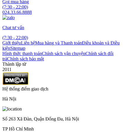
Gọi mua hàng
(7:30 - 22:00)
024.33.66.8888
Chat tư vấn
(7:30 - 22:00)
Giới thiệu
Liên hệ
Mua hàng và Thanh toán
Điều khoản và Điều
kiện
Sitemap
Hình thức thanh toán
Chính sách vận chuyện
Chính sách đổi
trả
Chính sách bảo mật
Thành lập từ
2011
Hệ thống điểm giao dịch
Hà Nội
Số 263 Xã Đàn, Quận Đống Đa, Hà Nội
TP Hồ Chí Minh