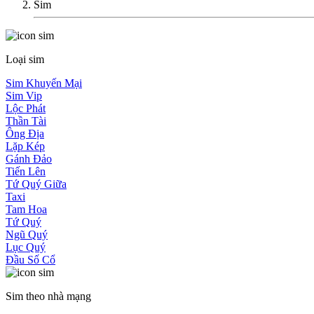
Sim
Loại sim
Sim Khuyến Mại
Sim Vip
Lộc Phát
Thần Tài
Ông Địa
Lặp Kép
Gánh Đảo
Tiến Lên
Tứ Quý Giữa
Taxi
Tam Hoa
Tứ Quý
Ngũ Quý
Lục Quý
Đầu Số Cổ
Sim theo nhà mạng