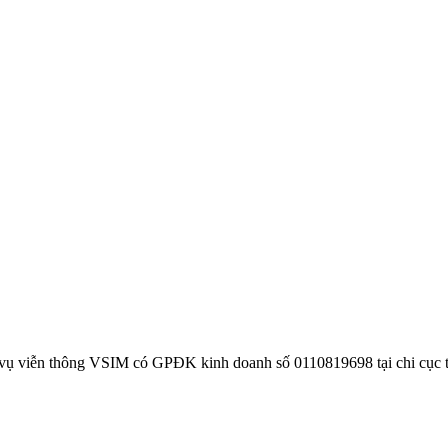
 vụ viễn thông VSIM có GPĐK kinh doanh số 0110819698 tại chi cục 