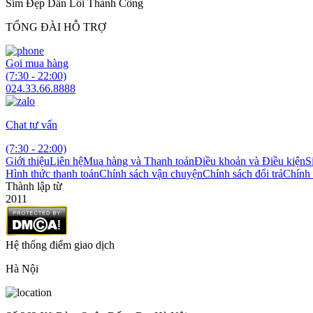
Sim Đẹp Dẫn Lối Thành Công
TỔNG ĐÀI HỖ TRỢ
Gọi mua hàng
(7:30 - 22:00)
024.33.66.8888
Chat tư vấn
(7:30 - 22:00)
Giới thiệu
Liên hệ
Mua hàng và Thanh toán
Điều khoản và Điều kiện
S
Hình thức thanh toán
Chính sách vận chuyện
Chính sách đổi trả
Chính 
Thành lập từ
2011
Hệ thống điểm giao dịch
Hà Nội