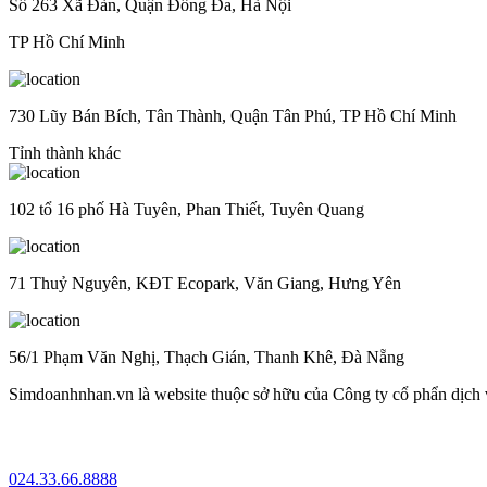
Số 263 Xã Đàn, Quận Đống Đa, Hà Nội
TP Hồ Chí Minh
730 Lũy Bán Bích, Tân Thành, Quận Tân Phú, TP Hồ Chí Minh
Tỉnh thành khác
102 tổ 16 phố Hà Tuyên, Phan Thiết, Tuyên Quang
71 Thuỷ Nguyên, KĐT Ecopark, Văn Giang, Hưng Yên
56/1 Phạm Văn Nghị, Thạch Gián, Thanh Khê, Đà Nẵng
Simdoanhnhan.vn là website thuộc sở hữu của Công ty cổ phẩn dịch
024.33.66.8888