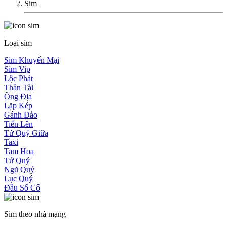
Sim
Loại sim
Sim Khuyến Mại
Sim Vip
Lộc Phát
Thần Tài
Ông Địa
Lặp Kép
Gánh Đảo
Tiến Lên
Tứ Quý Giữa
Taxi
Tam Hoa
Tứ Quý
Ngũ Quý
Lục Quý
Đầu Số Cổ
Sim theo nhà mạng