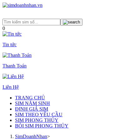
0
Tin tức
Thanh Toán
Liên Hệ
TRANG CHỦ
SIM NĂM SINH
ĐỊNH GIÁ SIM
SIM THEO YÊU CẦU
SIM PHONG THỦY
BÓI SIM PHONG THỦY
SimDoanhNhan
>