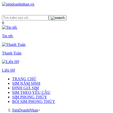
0
Tin tức
Thanh Toán
Liên Hệ
TRANG CHỦ
SIM NĂM SINH
ĐỊNH GIÁ SIM
SIM THEO YÊU CẦU
SIM PHONG THỦY
BÓI SIM PHONG THỦY
SimDoanhNhan
>