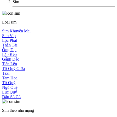
Sim
Loại sim
Sim Khuyến Mại
Sim Vip
Lộc Phát
Thần Tài
Ông Địa
Lặp Kép
Gánh Đảo
Tiến Lên
Tứ Quý Giữa
Taxi
Tam Hoa
Tứ Quý
Ngũ Quý
Lục Quý
Đầu Số Cổ
Sim theo nhà mạng