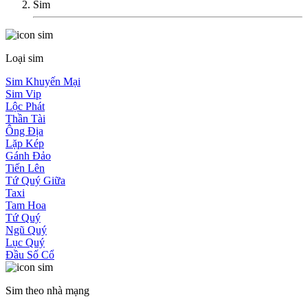
Sim
Loại sim
Sim Khuyến Mại
Sim Vip
Lộc Phát
Thần Tài
Ông Địa
Lặp Kép
Gánh Đảo
Tiến Lên
Tứ Quý Giữa
Taxi
Tam Hoa
Tứ Quý
Ngũ Quý
Lục Quý
Đầu Số Cổ
Sim theo nhà mạng