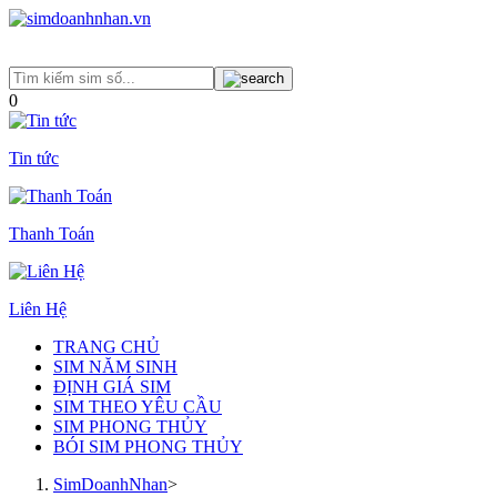
0
Tin tức
Thanh Toán
Liên Hệ
TRANG CHỦ
SIM NĂM SINH
ĐỊNH GIÁ SIM
SIM THEO YÊU CẦU
SIM PHONG THỦY
BÓI SIM PHONG THỦY
SimDoanhNhan
>