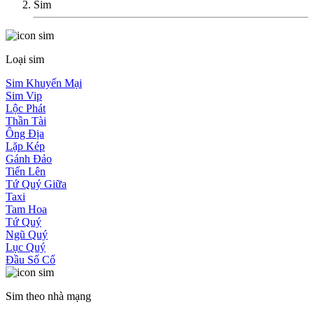
Sim
Loại sim
Sim Khuyến Mại
Sim Vip
Lộc Phát
Thần Tài
Ông Địa
Lặp Kép
Gánh Đảo
Tiến Lên
Tứ Quý Giữa
Taxi
Tam Hoa
Tứ Quý
Ngũ Quý
Lục Quý
Đầu Số Cổ
Sim theo nhà mạng