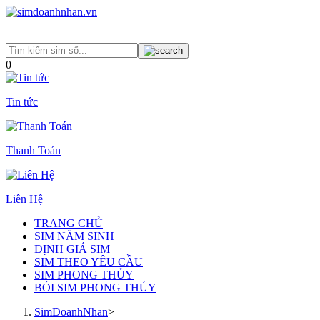
0
Tin tức
Thanh Toán
Liên Hệ
TRANG CHỦ
SIM NĂM SINH
ĐỊNH GIÁ SIM
SIM THEO YÊU CẦU
SIM PHONG THỦY
BÓI SIM PHONG THỦY
SimDoanhNhan
>