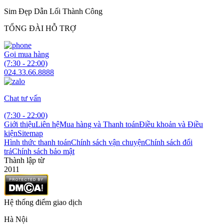
Sim Đẹp Dẫn Lối Thành Công
TỔNG ĐÀI HỖ TRỢ
Gọi mua hàng
(7:30 - 22:00)
024.33.66.8888
Chat tư vấn
(7:30 - 22:00)
Giới thiệu
Liên hệ
Mua hàng và Thanh toán
Điều khoản và Điều
kiện
Sitemap
Hình thức thanh toán
Chính sách vận chuyện
Chính sách đổi
trả
Chính sách bảo mật
Thành lập từ
2011
Hệ thống điểm giao dịch
Hà Nội