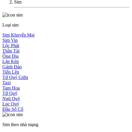
Sim
Loại sim
Sim Khuyến Mại
Sim Vip
Lộc Phát
Thần Tài
Ông Địa
Lặp Kép
Gánh Đảo
Tiến Lên
Tứ Quý Giữa
Taxi
Tam Hoa
Tứ Quý
Ngũ Quý
Lục Quý
Đầu Số Cổ
Sim theo nhà mạng