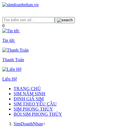
0
Tin tức
Thanh Toán
Liên Hệ
TRANG CHỦ
SIM NĂM SINH
ĐỊNH GIÁ SIM
SIM THEO YÊU CẦU
SIM PHONG THỦY
BÓI SIM PHONG THỦY
SimDoanhNhan
>