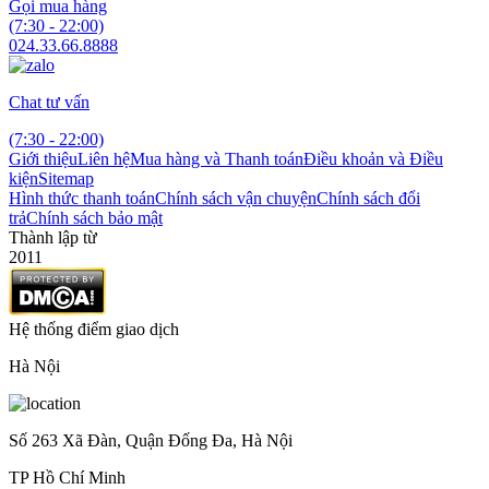
Gọi mua hàng
(7:30 - 22:00)
024.33.66.8888
Chat tư vấn
(7:30 - 22:00)
Giới thiệu
Liên hệ
Mua hàng và Thanh toán
Điều khoản và Điều
kiện
Sitemap
Hình thức thanh toán
Chính sách vận chuyện
Chính sách đổi
trả
Chính sách bảo mật
Thành lập từ
2011
Hệ thống điểm giao dịch
Hà Nội
Số 263 Xã Đàn, Quận Đống Đa, Hà Nội
TP Hồ Chí Minh