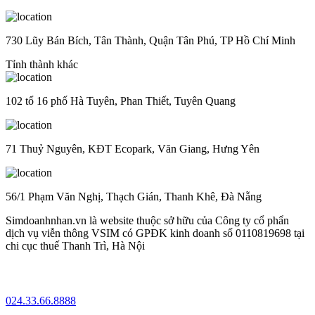
730 Lũy Bán Bích, Tân Thành, Quận Tân Phú, TP Hồ Chí Minh
Tỉnh thành khác
102 tổ 16 phố Hà Tuyên, Phan Thiết, Tuyên Quang
71 Thuỷ Nguyên, KĐT Ecopark, Văn Giang, Hưng Yên
56/1 Phạm Văn Nghị, Thạch Gián, Thanh Khê, Đà Nẵng
Simdoanhnhan.vn là website thuộc sở hữu của Công ty cổ phẩn
dịch vụ viễn thông VSIM có GPĐK kinh doanh số 0110819698 tại
chi cục thuế Thanh Trì, Hà Nội
024.33.66.8888