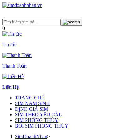
0
Tin tức
Thanh Toán
Liên Hệ
TRANG CHỦ
SIM NĂM SINH
ĐỊNH GIÁ SIM
SIM THEO YÊU CẦU
SIM PHONG THỦY
BÓI SIM PHONG THỦY
SimDoanhNhan
>