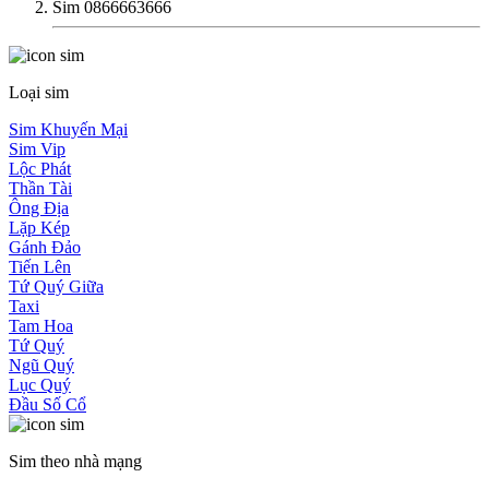
Sim 0866663666
Loại sim
Sim Khuyến Mại
Sim Vip
Lộc Phát
Thần Tài
Ông Địa
Lặp Kép
Gánh Đảo
Tiến Lên
Tứ Quý Giữa
Taxi
Tam Hoa
Tứ Quý
Ngũ Quý
Lục Quý
Đầu Số Cổ
Sim theo nhà mạng