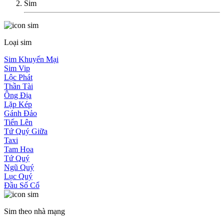
Sim
Loại sim
Sim Khuyến Mại
Sim Vip
Lộc Phát
Thần Tài
Ông Địa
Lặp Kép
Gánh Đảo
Tiến Lên
Tứ Quý Giữa
Taxi
Tam Hoa
Tứ Quý
Ngũ Quý
Lục Quý
Đầu Số Cổ
Sim theo nhà mạng