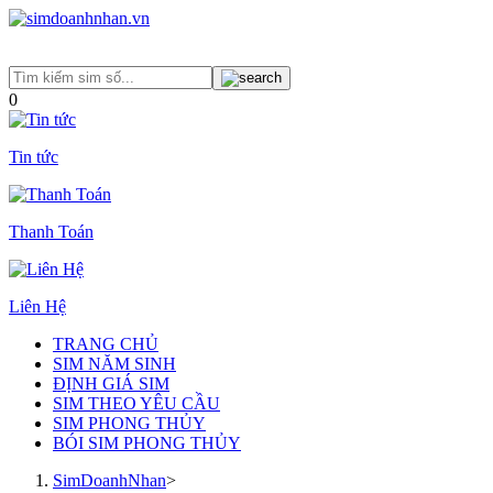
0
Tin tức
Thanh Toán
Liên Hệ
TRANG CHỦ
SIM NĂM SINH
ĐỊNH GIÁ SIM
SIM THEO YÊU CẦU
SIM PHONG THỦY
BÓI SIM PHONG THỦY
SimDoanhNhan
>