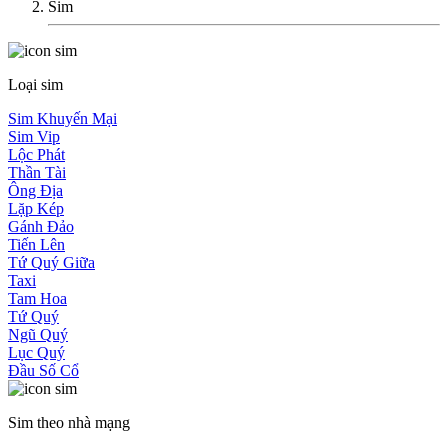
Sim
Loại sim
Sim Khuyến Mại
Sim Vip
Lộc Phát
Thần Tài
Ông Địa
Lặp Kép
Gánh Đảo
Tiến Lên
Tứ Quý Giữa
Taxi
Tam Hoa
Tứ Quý
Ngũ Quý
Lục Quý
Đầu Số Cổ
Sim theo nhà mạng