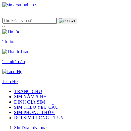
0
Tin tức
Thanh Toán
Liên Hệ
TRANG CHỦ
SIM NĂM SINH
ĐỊNH GIÁ SIM
SIM THEO YÊU CẦU
SIM PHONG THỦY
BÓI SIM PHONG THỦY
SimDoanhNhan
>