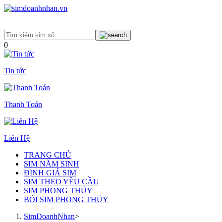
0
Tin tức
Thanh Toán
Liên Hệ
TRANG CHỦ
SIM NĂM SINH
ĐỊNH GIÁ SIM
SIM THEO YÊU CẦU
SIM PHONG THỦY
BÓI SIM PHONG THỦY
SimDoanhNhan
>