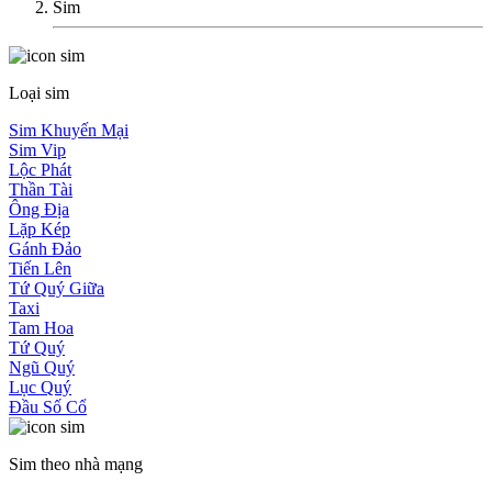
Sim
Loại sim
Sim Khuyến Mại
Sim Vip
Lộc Phát
Thần Tài
Ông Địa
Lặp Kép
Gánh Đảo
Tiến Lên
Tứ Quý Giữa
Taxi
Tam Hoa
Tứ Quý
Ngũ Quý
Lục Quý
Đầu Số Cổ
Sim theo nhà mạng