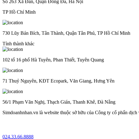
Số 263 Xã Đàn, Quận Đống Đa, Hà Nội
TP Hồ Chí Minh
730 Lũy Bán Bích, Tân Thành, Quận Tân Phú, TP Hồ Chí Minh
Tỉnh thành khác
102 tổ 16 phố Hà Tuyên, Phan Thiết, Tuyên Quang
71 Thuỷ Nguyên, KĐT Ecopark, Văn Giang, Hưng Yên
56/1 Phạm Văn Nghị, Thạch Gián, Thanh Khê, Đà Nẵng
Simdoanhnhan.vn là website thuộc sở hữu của Công ty cổ phẩn dịch
024.33.66.8888