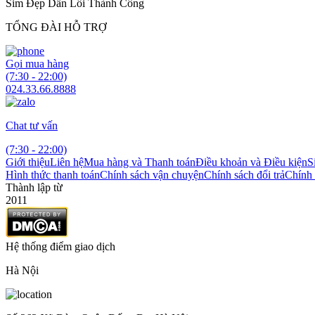
Sim Đẹp Dẫn Lối Thành Công
TỔNG ĐÀI HỖ TRỢ
Gọi mua hàng
(7:30 - 22:00)
024.33.66.8888
Chat tư vấn
(7:30 - 22:00)
Giới thiệu
Liên hệ
Mua hàng và Thanh toán
Điều khoản và Điều kiện
S
Hình thức thanh toán
Chính sách vận chuyện
Chính sách đổi trả
Chính 
Thành lập từ
2011
Hệ thống điểm giao dịch
Hà Nội