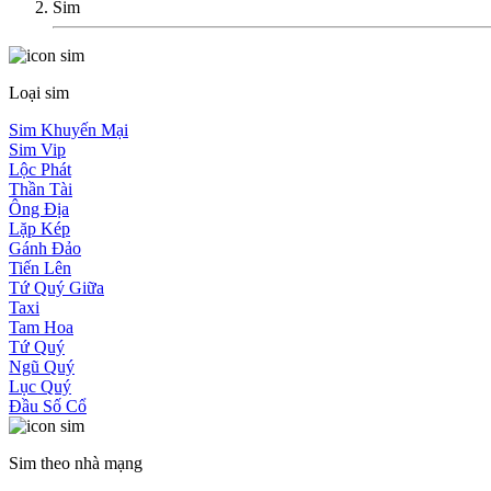
Sim
Loại sim
Sim Khuyến Mại
Sim Vip
Lộc Phát
Thần Tài
Ông Địa
Lặp Kép
Gánh Đảo
Tiến Lên
Tứ Quý Giữa
Taxi
Tam Hoa
Tứ Quý
Ngũ Quý
Lục Quý
Đầu Số Cổ
Sim theo nhà mạng