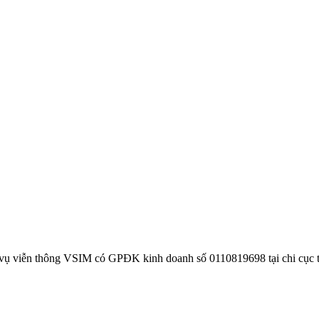
 vụ viễn thông VSIM có GPĐK kinh doanh số 0110819698 tại chi cục 