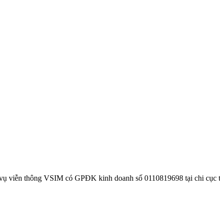
 vụ viễn thông VSIM có GPĐK kinh doanh số 0110819698 tại chi cục 