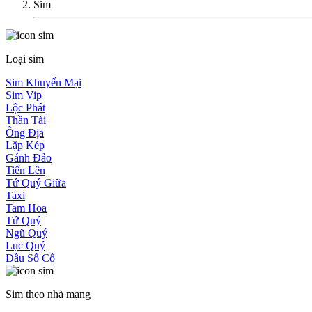
Sim
Loại sim
Sim Khuyến Mại
Sim Vip
Lộc Phát
Thần Tài
Ông Địa
Lặp Kép
Gánh Đảo
Tiến Lên
Tứ Quý Giữa
Taxi
Tam Hoa
Tứ Quý
Ngũ Quý
Lục Quý
Đầu Số Cổ
Sim theo nhà mạng