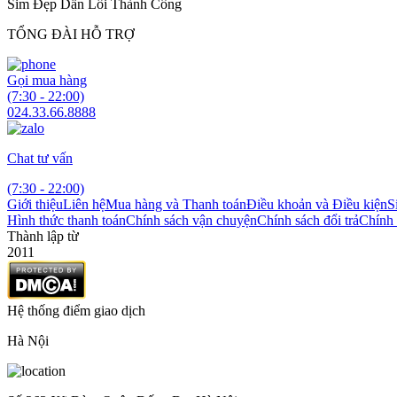
Sim Đẹp Dẫn Lối Thành Công
TỔNG ĐÀI HỖ TRỢ
Gọi mua hàng
(7:30 - 22:00)
024.33.66.8888
Chat tư vấn
(7:30 - 22:00)
Giới thiệu
Liên hệ
Mua hàng và Thanh toán
Điều khoản và Điều kiện
S
Hình thức thanh toán
Chính sách vận chuyện
Chính sách đổi trả
Chính 
Thành lập từ
2011
Hệ thống điểm giao dịch
Hà Nội