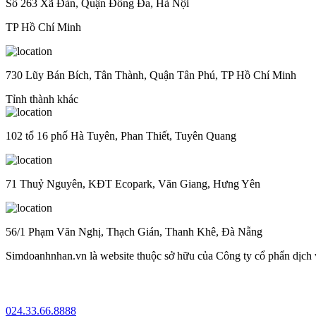
Số 263 Xã Đàn, Quận Đống Đa, Hà Nội
TP Hồ Chí Minh
730 Lũy Bán Bích, Tân Thành, Quận Tân Phú, TP Hồ Chí Minh
Tỉnh thành khác
102 tổ 16 phố Hà Tuyên, Phan Thiết, Tuyên Quang
71 Thuỷ Nguyên, KĐT Ecopark, Văn Giang, Hưng Yên
56/1 Phạm Văn Nghị, Thạch Gián, Thanh Khê, Đà Nẵng
Simdoanhnhan.vn là website thuộc sở hữu của Công ty cổ phẩn dịch
024.33.66.8888