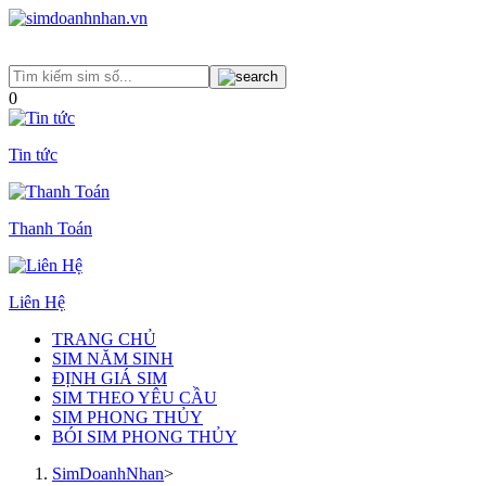
0
Tin tức
Thanh Toán
Liên Hệ
TRANG CHỦ
SIM NĂM SINH
ĐỊNH GIÁ SIM
SIM THEO YÊU CẦU
SIM PHONG THỦY
BÓI SIM PHONG THỦY
SimDoanhNhan
>