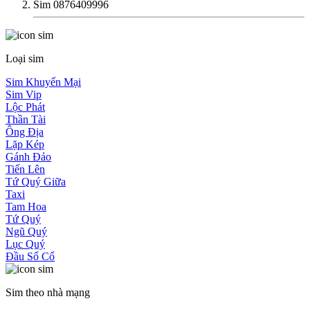
Sim 0876409996
Loại sim
Sim Khuyến Mại
Sim Vip
Lộc Phát
Thần Tài
Ông Địa
Lặp Kép
Gánh Đảo
Tiến Lên
Tứ Quý Giữa
Taxi
Tam Hoa
Tứ Quý
Ngũ Quý
Lục Quý
Đầu Số Cổ
Sim theo nhà mạng