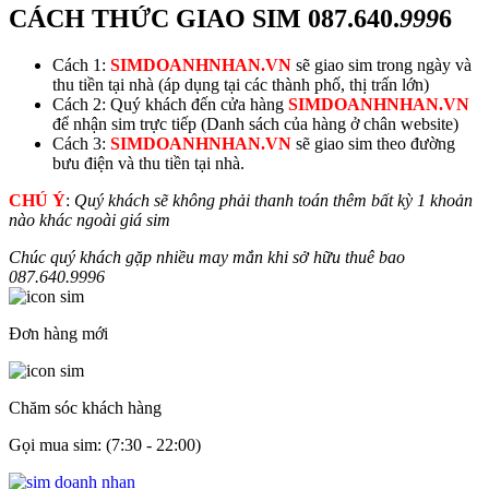
CÁCH THỨC GIAO SIM
087.640.
999
6
Cách 1:
SIMDOANHNHAN.VN
sẽ giao sim trong ngày và
thu tiền tại nhà (áp dụng tại các thành phố, thị trấn lớn)
Cách 2: Quý khách đến cửa hàng
SIMDOANHNHAN.VN
để nhận sim trực tiếp (Danh sách của hàng ở chân website)
Cách 3:
SIMDOANHNHAN.VN
sẽ giao sim theo đường
bưu điện và thu tiền tại nhà.
CHÚ Ý
:
Quý khách sẽ không phải thanh toán thêm bất kỳ 1 khoản
nào khác ngoài giá sim
Chúc quý khách gặp nhiều may mắn khi sở hữu thuê bao
087.640.
999
6
Đơn hàng mới
Chăm sóc khách hàng
Gọi mua sim: (7:30 - 22:00)