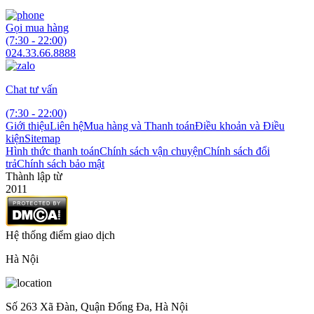
Gọi mua hàng
(7:30 - 22:00)
024.33.66.8888
Chat tư vấn
(7:30 - 22:00)
Giới thiệu
Liên hệ
Mua hàng và Thanh toán
Điều khoản và Điều
kiện
Sitemap
Hình thức thanh toán
Chính sách vận chuyện
Chính sách đổi
trả
Chính sách bảo mật
Thành lập từ
2011
Hệ thống điểm giao dịch
Hà Nội
Số 263 Xã Đàn, Quận Đống Đa, Hà Nội