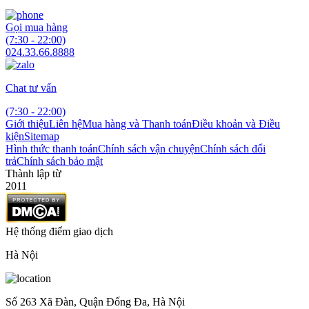
Gọi mua hàng
(7:30 - 22:00)
024.33.66.8888
Chat tư vấn
(7:30 - 22:00)
Giới thiệu
Liên hệ
Mua hàng và Thanh toán
Điều khoản và Điều
kiện
Sitemap
Hình thức thanh toán
Chính sách vận chuyện
Chính sách đổi
trả
Chính sách bảo mật
Thành lập từ
2011
Hệ thống điểm giao dịch
Hà Nội
Số 263 Xã Đàn, Quận Đống Đa, Hà Nội