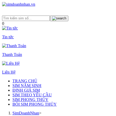
0
Tin tức
Thanh Toán
Liên Hệ
TRANG CHỦ
SIM NĂM SINH
ĐỊNH GIÁ SIM
SIM THEO YÊU CẦU
SIM PHONG THỦY
BÓI SIM PHONG THỦY
SimDoanhNhan
>