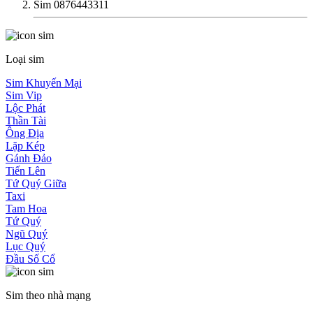
Sim 0876443311
Loại sim
Sim Khuyến Mại
Sim Vip
Lộc Phát
Thần Tài
Ông Địa
Lặp Kép
Gánh Đảo
Tiến Lên
Tứ Quý Giữa
Taxi
Tam Hoa
Tứ Quý
Ngũ Quý
Lục Quý
Đầu Số Cổ
Sim theo nhà mạng