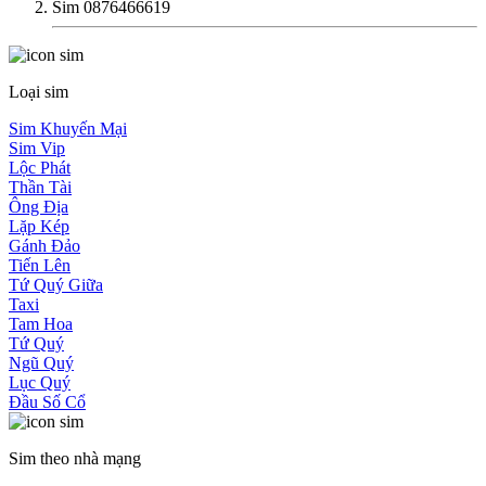
Sim 0876466619
Loại sim
Sim Khuyến Mại
Sim Vip
Lộc Phát
Thần Tài
Ông Địa
Lặp Kép
Gánh Đảo
Tiến Lên
Tứ Quý Giữa
Taxi
Tam Hoa
Tứ Quý
Ngũ Quý
Lục Quý
Đầu Số Cổ
Sim theo nhà mạng