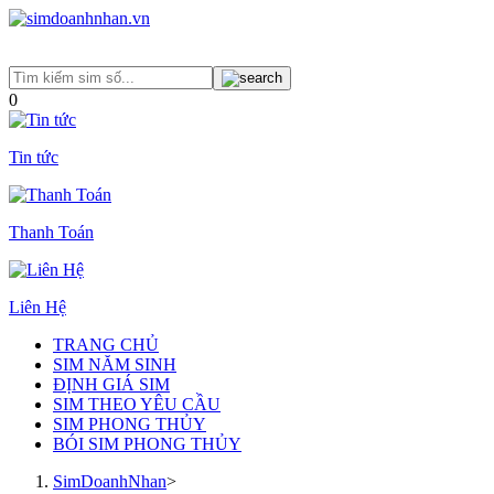
0
Tin tức
Thanh Toán
Liên Hệ
TRANG CHỦ
SIM NĂM SINH
ĐỊNH GIÁ SIM
SIM THEO YÊU CẦU
SIM PHONG THỦY
BÓI SIM PHONG THỦY
SimDoanhNhan
>