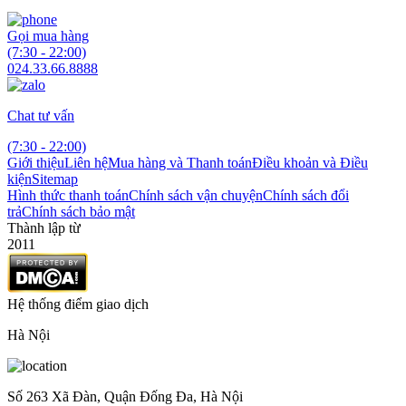
Gọi mua hàng
(7:30 - 22:00)
024.33.66.8888
Chat tư vấn
(7:30 - 22:00)
Giới thiệu
Liên hệ
Mua hàng và Thanh toán
Điều khoản và Điều
kiện
Sitemap
Hình thức thanh toán
Chính sách vận chuyện
Chính sách đổi
trả
Chính sách bảo mật
Thành lập từ
2011
Hệ thống điểm giao dịch
Hà Nội
Số 263 Xã Đàn, Quận Đống Đa, Hà Nội