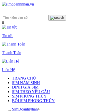
0
Tin tức
Thanh Toán
Liên Hệ
TRANG CHỦ
SIM NĂM SINH
ĐỊNH GIÁ SIM
SIM THEO YÊU CẦU
SIM PHONG THỦY
BÓI SIM PHONG THỦY
SimDoanhNhan
>