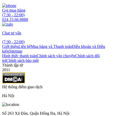
Gọi mua hàng
(7:30 - 22:00)
024.33.66.8888
Chat tư vấn
(7:30 - 22:00)
Giới thiệu
Liên hệ
Mua hàng và Thanh toán
Điều khoản và Điều
kiện
Sitemap
Hình thức thanh toán
Chính sách vận chuyện
Chính sách đổi
trả
Chính sách bảo mật
Thành lập từ
2011
Hệ thống điểm giao dịch
Hà Nội
Số 263 Xã Đàn, Quận Đống Đa, Hà Nội