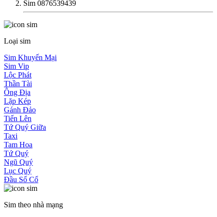
Sim 0876539439
Loại sim
Sim Khuyến Mại
Sim Vip
Lộc Phát
Thần Tài
Ông Địa
Lặp Kép
Gánh Đảo
Tiến Lên
Tứ Quý Giữa
Taxi
Tam Hoa
Tứ Quý
Ngũ Quý
Lục Quý
Đầu Số Cổ
Sim theo nhà mạng