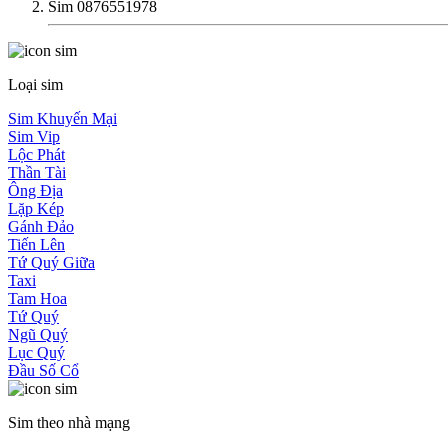
Sim 0876551978
Loại sim
Sim Khuyến Mại
Sim Vip
Lộc Phát
Thần Tài
Ông Địa
Lặp Kép
Gánh Đảo
Tiến Lên
Tứ Quý Giữa
Taxi
Tam Hoa
Tứ Quý
Ngũ Quý
Lục Quý
Đầu Số Cổ
Sim theo nhà mạng