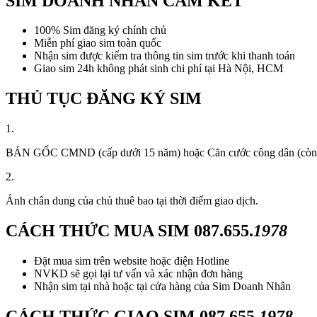
SIM DOANH NHÂN CAM KẾT
100% Sim đăng ký chính chủ
Miễn phí giao sim toàn quốc
Nhận sim được kiểm tra thông tin sim trước khi thanh toán
Giao sim 24h không phát sinh chi phí tại Hà Nội, HCM
THỦ TỤC ĐĂNG KÝ SIM
1.
BẢN GỐC CMND (cấp dưới 15 năm) hoặc Căn cước công dân (còn thời
2.
Ảnh chân dung của chủ thuê bao tại thời điểm giao dịch.
CÁCH THỨC MUA SIM
087.655.
1978
Đặt mua sim trên website hoặc điện Hotline
NVKD sẽ gọi lại tư vấn và xác nhận đơn hàng
Nhận sim tại nhà hoặc tại cửa hàng của Sim Doanh Nhân
CÁCH THỨC GIAO SIM
087.655.
1978