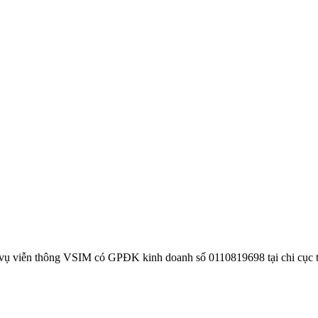
 vụ viễn thông VSIM có GPĐK kinh doanh số 0110819698 tại chi cục 