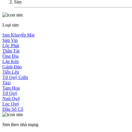
Sim
Loại sim
Sim Khuyến Mại
Sim Vip
Lộc Phát
Thần Tài
Ông Địa
Lặp Kép
Gánh Đảo
Tiến Lên
Tứ Quý Giữa
Taxi
Tam Hoa
Tứ Quý
Ngũ Quý
Lục Quý
Đầu Số Cổ
Sim theo nhà mạng