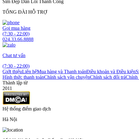
Sim Đẹp Dẫn Lối Thành Công
TỔNG ĐÀI HỖ TRỢ
Gọi mua hàng
(7:30 - 22:00)
024.33.66.8888
Chat tư vấn
(7:30 - 22:00)
Giới thiệu
Liên hệ
Mua hàng và Thanh toán
Điều khoản và Điều kiện
S
Hình thức thanh toán
Chính sách vận chuyện
Chính sách đổi trả
Chính 
Thành lập từ
2011
Hệ thống điểm giao dịch
Hà Nội