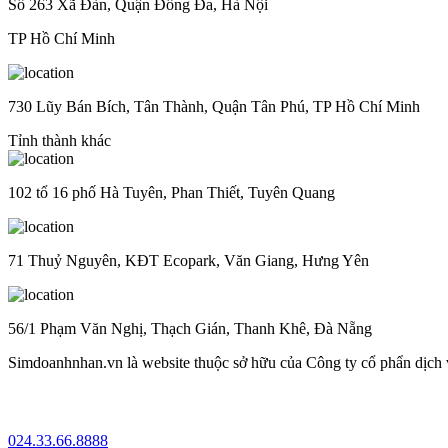
Số 263 Xã Đàn, Quận Đống Đa, Hà Nội
TP Hồ Chí Minh
730 Lũy Bán Bích, Tân Thành, Quận Tân Phú, TP Hồ Chí Minh
Tỉnh thành khác
102 tổ 16 phố Hà Tuyên, Phan Thiết, Tuyên Quang
71 Thuỷ Nguyên, KĐT Ecopark, Văn Giang, Hưng Yên
56/1 Phạm Văn Nghị, Thạch Gián, Thanh Khê, Đà Nẵng
Simdoanhnhan.vn là website thuộc sở hữu của Công ty cổ phẩn dịch
024.33.66.8888