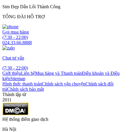
Sim Đẹp Dẫn Lối Thành Công
TỔNG ĐÀI HỖ TRỢ
Gọi mua hàng
(7:30 - 22:00)
024.33.66.8888
Chat tư vấn
(7:30 - 22:00)
Giới thiệu
Liên hệ
Mua hàng và Thanh toán
Điều khoản và Điều
kiện
Sitemap
Hình thức thanh toán
Chính sách vận chuyện
Chính sách đổi
trả
Chính sách bảo mật
Thành lập từ
2011
Hệ thống điểm giao dịch
Hà Nội