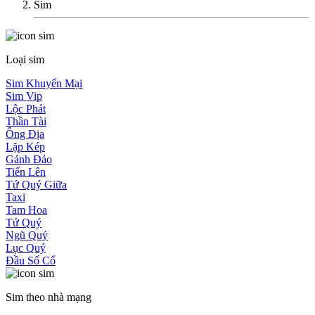
Sim
Loại sim
Sim Khuyến Mại
Sim Vip
Lộc Phát
Thần Tài
Ông Địa
Lặp Kép
Gánh Đảo
Tiến Lên
Tứ Quý Giữa
Taxi
Tam Hoa
Tứ Quý
Ngũ Quý
Lục Quý
Đầu Số Cổ
Sim theo nhà mạng