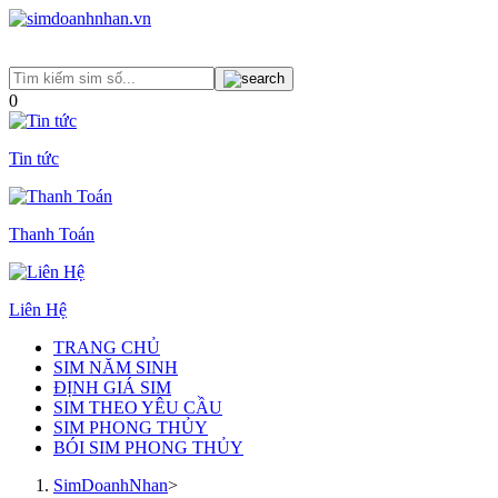
0
Tin tức
Thanh Toán
Liên Hệ
TRANG CHỦ
SIM NĂM SINH
ĐỊNH GIÁ SIM
SIM THEO YÊU CẦU
SIM PHONG THỦY
BÓI SIM PHONG THỦY
SimDoanhNhan
>