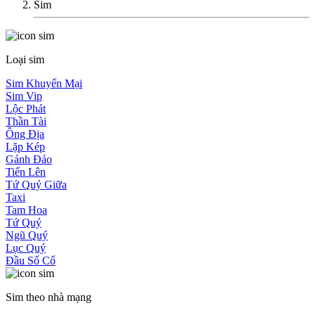
Sim
Loại sim
Sim Khuyến Mại
Sim Vip
Lộc Phát
Thần Tài
Ông Địa
Lặp Kép
Gánh Đảo
Tiến Lên
Tứ Quý Giữa
Taxi
Tam Hoa
Tứ Quý
Ngũ Quý
Lục Quý
Đầu Số Cổ
Sim theo nhà mạng