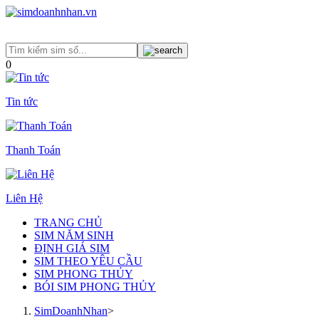
0
Tin tức
Thanh Toán
Liên Hệ
TRANG CHỦ
SIM NĂM SINH
ĐỊNH GIÁ SIM
SIM THEO YÊU CẦU
SIM PHONG THỦY
BÓI SIM PHONG THỦY
SimDoanhNhan
>