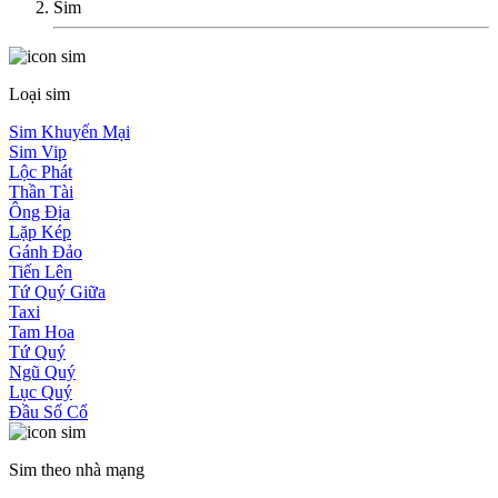
Sim
Loại sim
Sim Khuyến Mại
Sim Vip
Lộc Phát
Thần Tài
Ông Địa
Lặp Kép
Gánh Đảo
Tiến Lên
Tứ Quý Giữa
Taxi
Tam Hoa
Tứ Quý
Ngũ Quý
Lục Quý
Đầu Số Cổ
Sim theo nhà mạng