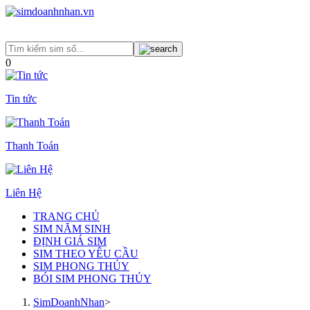
0
Tin tức
Thanh Toán
Liên Hệ
TRANG CHỦ
SIM NĂM SINH
ĐỊNH GIÁ SIM
SIM THEO YÊU CẦU
SIM PHONG THỦY
BÓI SIM PHONG THỦY
SimDoanhNhan
>