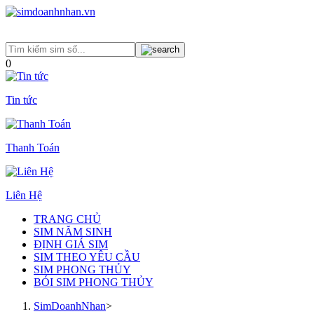
0
Tin tức
Thanh Toán
Liên Hệ
TRANG CHỦ
SIM NĂM SINH
ĐỊNH GIÁ SIM
SIM THEO YÊU CẦU
SIM PHONG THỦY
BÓI SIM PHONG THỦY
SimDoanhNhan
>