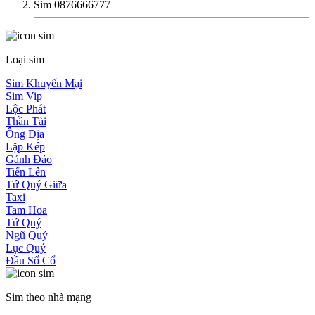
Sim 0876666777
Loại sim
Sim Khuyến Mại
Sim Vip
Lộc Phát
Thần Tài
Ông Địa
Lặp Kép
Gánh Đảo
Tiến Lên
Tứ Quý Giữa
Taxi
Tam Hoa
Tứ Quý
Ngũ Quý
Lục Quý
Đầu Số Cổ
Sim theo nhà mạng