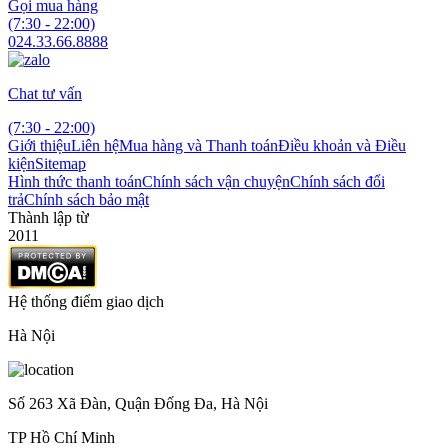
Gọi mua hàng
(7:30 - 22:00)
024.33.66.8888
Chat tư vấn
(7:30 - 22:00)
Giới thiệu
Liên hệ
Mua hàng và Thanh toán
Điều khoản và Điều
kiện
Sitemap
Hình thức thanh toán
Chính sách vận chuyện
Chính sách đổi
trả
Chính sách bảo mật
Thành lập từ
2011
Hệ thống điểm giao dịch
Hà Nội
Số 263 Xã Đàn, Quận Đống Đa, Hà Nội
TP Hồ Chí Minh