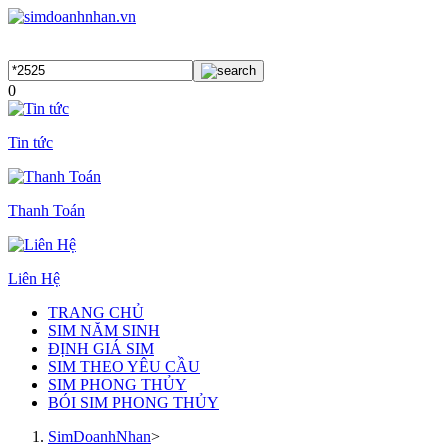
0
Tin tức
Thanh Toán
Liên Hệ
TRANG CHỦ
SIM NĂM SINH
ĐỊNH GIÁ SIM
SIM THEO YÊU CẦU
SIM PHONG THỦY
BÓI SIM PHONG THỦY
SimDoanhNhan
>