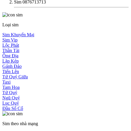
Sim 0876713713
Loại sim
Sim Khuyến Mại
Sim Vip
Lộc Phát
Thần Tài
Ông Địa
Lặp Kép
Gánh Đảo
Tiến Lên
Tứ Quý Giữa
Taxi
Tam Hoa
Tứ Quý
Ngũ Quý
Lục Quý
Đầu Số Cổ
Sim theo nhà mạng