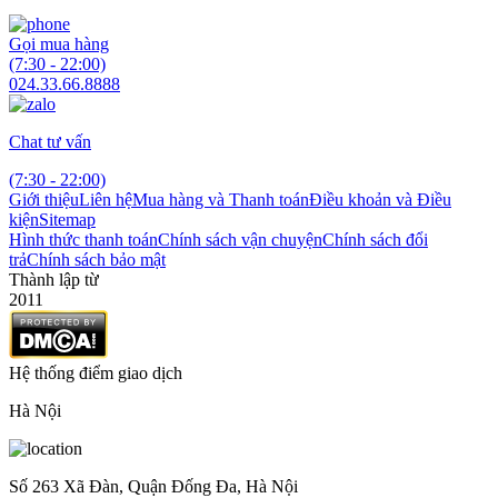
Gọi mua hàng
(7:30 - 22:00)
024.33.66.8888
Chat tư vấn
(7:30 - 22:00)
Giới thiệu
Liên hệ
Mua hàng và Thanh toán
Điều khoản và Điều
kiện
Sitemap
Hình thức thanh toán
Chính sách vận chuyện
Chính sách đổi
trả
Chính sách bảo mật
Thành lập từ
2011
Hệ thống điểm giao dịch
Hà Nội
Số 263 Xã Đàn, Quận Đống Đa, Hà Nội