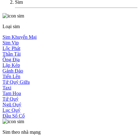
Sim
Loại sim
Sim Khuyến Mại
Sim Vip
Lộc Phát
Thần Tài
Ông Địa
Lặp Kép
Gánh Đảo
Tiến Lên
Tứ Quý Giữa
Taxi
Tam Hoa
Tứ Quý
Ngũ Quý
Lục Quý
Đầu Số Cổ
Sim theo nhà mạng