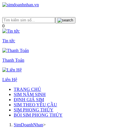
0
Tin tức
Thanh Toán
Liên Hệ
TRANG CHỦ
SIM NĂM SINH
ĐỊNH GIÁ SIM
SIM THEO YÊU CẦU
SIM PHONG THỦY
BÓI SIM PHONG THỦY
SimDoanhNhan
>