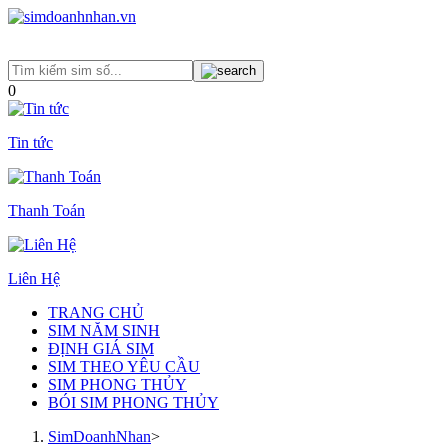
0
Tin tức
Thanh Toán
Liên Hệ
TRANG CHỦ
SIM NĂM SINH
ĐỊNH GIÁ SIM
SIM THEO YÊU CẦU
SIM PHONG THỦY
BÓI SIM PHONG THỦY
SimDoanhNhan
>