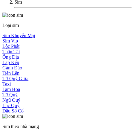
Sim
Loại sim
Sim Khuyến Mại
Sim Vip
Lộc Phát
Thần Tài
Ông Địa
Lặp Kép
Gánh Đảo
Tiến Lên
Tứ Quý Giữa
Taxi
Tam Hoa
Tứ Quý
Ngũ Quý
Lục Quý
Đầu Số Cổ
Sim theo nhà mạng