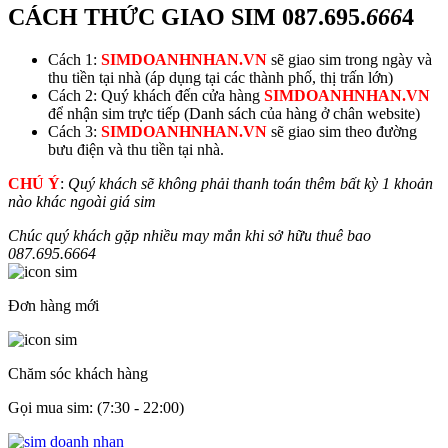
CÁCH THỨC GIAO SIM
087.695.
666
4
Cách 1:
SIMDOANHNHAN.VN
sẽ giao sim trong ngày và
thu tiền tại nhà (áp dụng tại các thành phố, thị trấn lớn)
Cách 2: Quý khách đến cửa hàng
SIMDOANHNHAN.VN
để nhận sim trực tiếp (Danh sách của hàng ở chân website)
Cách 3:
SIMDOANHNHAN.VN
sẽ giao sim theo đường
bưu điện và thu tiền tại nhà.
CHÚ Ý
:
Quý khách sẽ không phải thanh toán thêm bất kỳ 1 khoản
nào khác ngoài giá sim
Chúc quý khách gặp nhiều may mắn khi sở hữu thuê bao
087.695.
666
4
Đơn hàng mới
Chăm sóc khách hàng
Gọi mua sim: (7:30 - 22:00)