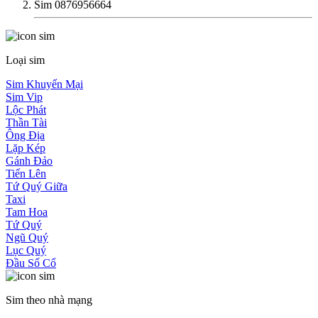
Sim 0876956664
Loại sim
Sim Khuyến Mại
Sim Vip
Lộc Phát
Thần Tài
Ông Địa
Lặp Kép
Gánh Đảo
Tiến Lên
Tứ Quý Giữa
Taxi
Tam Hoa
Tứ Quý
Ngũ Quý
Lục Quý
Đầu Số Cổ
Sim theo nhà mạng