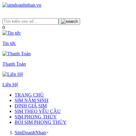
0
Tin tức
Thanh Toán
Liên Hệ
TRANG CHỦ
SIM NĂM SINH
ĐỊNH GIÁ SIM
SIM THEO YÊU CẦU
SIM PHONG THỦY
BÓI SIM PHONG THỦY
SimDoanhNhan
>