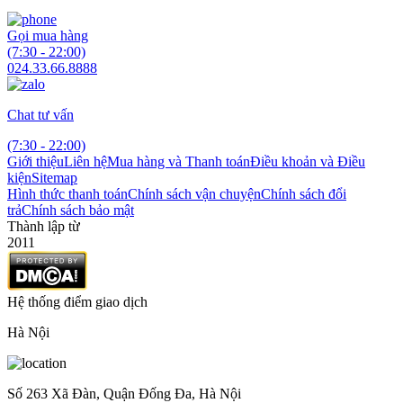
Gọi mua hàng
(7:30 - 22:00)
024.33.66.8888
Chat tư vấn
(7:30 - 22:00)
Giới thiệu
Liên hệ
Mua hàng và Thanh toán
Điều khoản và Điều
kiện
Sitemap
Hình thức thanh toán
Chính sách vận chuyện
Chính sách đổi
trả
Chính sách bảo mật
Thành lập từ
2011
Hệ thống điểm giao dịch
Hà Nội
Số 263 Xã Đàn, Quận Đống Đa, Hà Nội