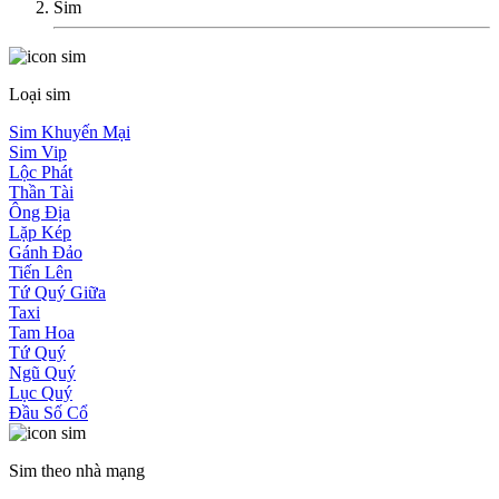
Sim
Loại sim
Sim Khuyến Mại
Sim Vip
Lộc Phát
Thần Tài
Ông Địa
Lặp Kép
Gánh Đảo
Tiến Lên
Tứ Quý Giữa
Taxi
Tam Hoa
Tứ Quý
Ngũ Quý
Lục Quý
Đầu Số Cổ
Sim theo nhà mạng