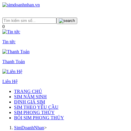
0
Tin tức
Thanh Toán
Liên Hệ
TRANG CHỦ
SIM NĂM SINH
ĐỊNH GIÁ SIM
SIM THEO YÊU CẦU
SIM PHONG THỦY
BÓI SIM PHONG THỦY
SimDoanhNhan
>