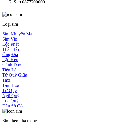
Sim 0877200000
Loại sim
Sim Khuyến Mại
Sim Vip
Lộc Phát
Thần Tài
Ông Địa
Lặp Kép
Gánh Đảo
Tiến Lên
Tứ Quý Giữa
Taxi
Tam Hoa
Tứ Quý
Ngũ Quý
Lục Quý
Đầu Số Cổ
Sim theo nhà mạng