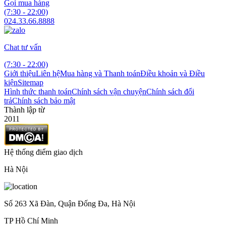
Gọi mua hàng
(7:30 - 22:00)
024.33.66.8888
Chat tư vấn
(7:30 - 22:00)
Giới thiệu
Liên hệ
Mua hàng và Thanh toán
Điều khoản và Điều
kiện
Sitemap
Hình thức thanh toán
Chính sách vận chuyện
Chính sách đổi
trả
Chính sách bảo mật
Thành lập từ
2011
Hệ thống điểm giao dịch
Hà Nội
Số 263 Xã Đàn, Quận Đống Đa, Hà Nội
TP Hồ Chí Minh