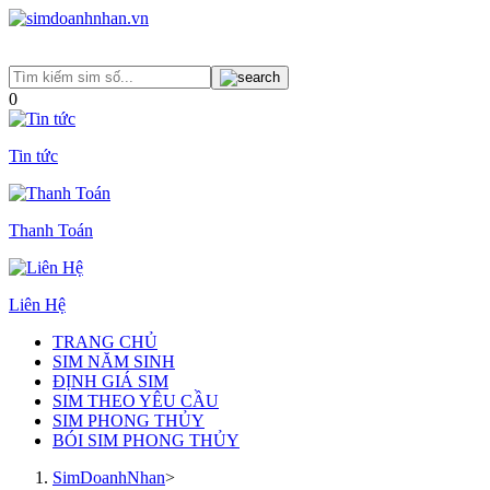
0
Tin tức
Thanh Toán
Liên Hệ
TRANG CHỦ
SIM NĂM SINH
ĐỊNH GIÁ SIM
SIM THEO YÊU CẦU
SIM PHONG THỦY
BÓI SIM PHONG THỦY
SimDoanhNhan
>