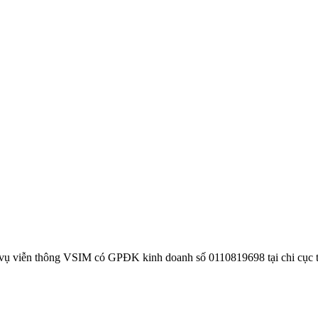
 vụ viễn thông VSIM có GPĐK kinh doanh số 0110819698 tại chi cục 