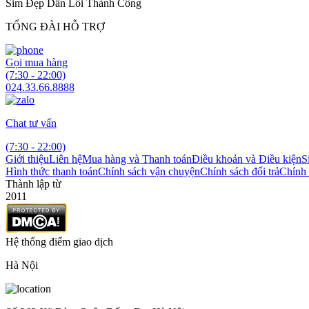
Sim Đẹp Dẫn Lối Thành Công
TỔNG ĐÀI HỖ TRỢ
Gọi mua hàng
(7:30 - 22:00)
024.33.66.8888
Chat tư vấn
(7:30 - 22:00)
Giới thiệu
Liên hệ
Mua hàng và Thanh toán
Điều khoản và Điều kiện
S
Hình thức thanh toán
Chính sách vận chuyện
Chính sách đổi trả
Chính 
Thành lập từ
2011
Hệ thống điểm giao dịch
Hà Nội