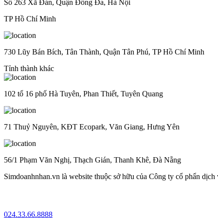
Số 263 Xã Đàn, Quận Đống Đa, Hà Nội
TP Hồ Chí Minh
730 Lũy Bán Bích, Tân Thành, Quận Tân Phú, TP Hồ Chí Minh
Tỉnh thành khác
102 tổ 16 phố Hà Tuyên, Phan Thiết, Tuyên Quang
71 Thuỷ Nguyên, KĐT Ecopark, Văn Giang, Hưng Yên
56/1 Phạm Văn Nghị, Thạch Gián, Thanh Khê, Đà Nẵng
Simdoanhnhan.vn là website thuộc sở hữu của Công ty cổ phẩn dịch
024.33.66.8888