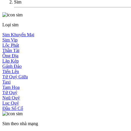
Sim
Loại sim
Sim Khuyến Mại
Sim Vip
Lộc Phát
Thần Tài
Ông Địa
Lặp Kép
Gánh Đảo
Tiến Lên
Tứ Quý Giữa
Taxi
Tam Hoa
Tứ Quý
Ngũ Quý
Lục Quý
Đầu Số Cổ
Sim theo nhà mạng