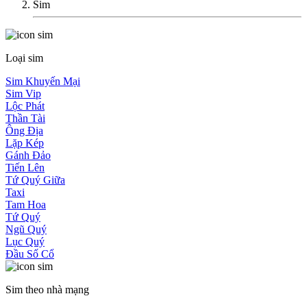
Sim
Loại sim
Sim Khuyến Mại
Sim Vip
Lộc Phát
Thần Tài
Ông Địa
Lặp Kép
Gánh Đảo
Tiến Lên
Tứ Quý Giữa
Taxi
Tam Hoa
Tứ Quý
Ngũ Quý
Lục Quý
Đầu Số Cổ
Sim theo nhà mạng