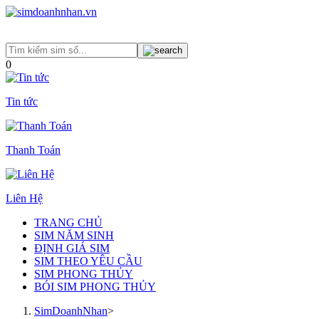
0
Tin tức
Thanh Toán
Liên Hệ
TRANG CHỦ
SIM NĂM SINH
ĐỊNH GIÁ SIM
SIM THEO YÊU CẦU
SIM PHONG THỦY
BÓI SIM PHONG THỦY
SimDoanhNhan
>