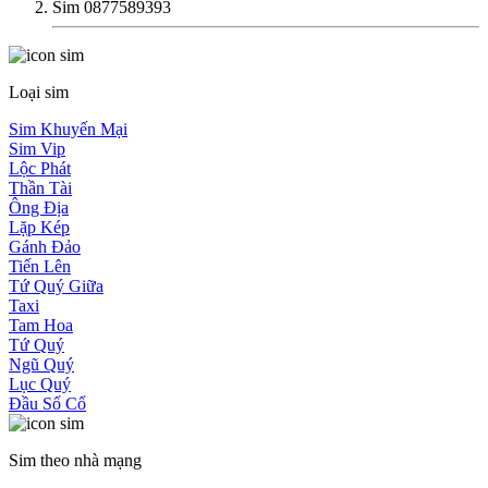
Sim 0877589393
Loại sim
Sim Khuyến Mại
Sim Vip
Lộc Phát
Thần Tài
Ông Địa
Lặp Kép
Gánh Đảo
Tiến Lên
Tứ Quý Giữa
Taxi
Tam Hoa
Tứ Quý
Ngũ Quý
Lục Quý
Đầu Số Cổ
Sim theo nhà mạng