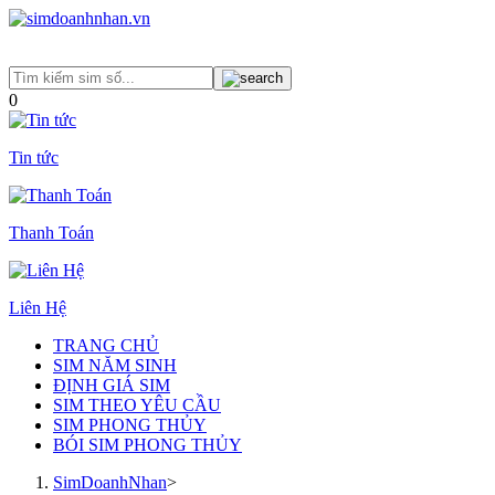
0
Tin tức
Thanh Toán
Liên Hệ
TRANG CHỦ
SIM NĂM SINH
ĐỊNH GIÁ SIM
SIM THEO YÊU CẦU
SIM PHONG THỦY
BÓI SIM PHONG THỦY
SimDoanhNhan
>