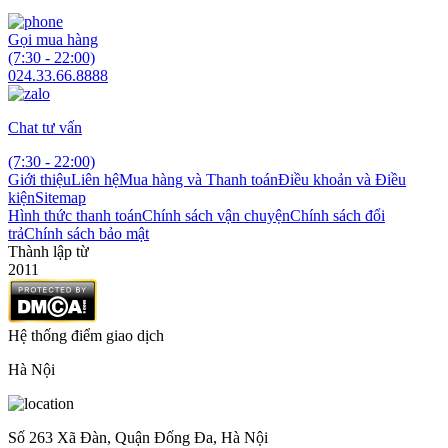
Gọi mua hàng
(7:30 - 22:00)
024.33.66.8888
Chat tư vấn
(7:30 - 22:00)
Giới thiệu
Liên hệ
Mua hàng và Thanh toán
Điều khoản và Điều
kiện
Sitemap
Hình thức thanh toán
Chính sách vận chuyện
Chính sách đổi
trả
Chính sách bảo mật
Thành lập từ
2011
Hệ thống điểm giao dịch
Hà Nội
Số 263 Xã Đàn, Quận Đống Đa, Hà Nội