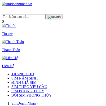
0
Tin tức
Thanh Toán
Liên Hệ
TRANG CHỦ
SIM NĂM SINH
ĐỊNH GIÁ SIM
SIM THEO YÊU CẦU
SIM PHONG THỦY
BÓI SIM PHONG THỦY
SimDoanhNhan
>