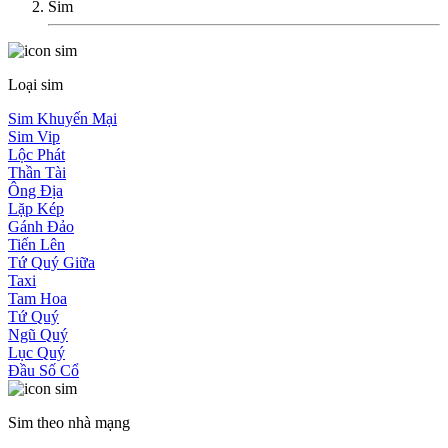
Sim
Loại sim
Sim Khuyến Mại
Sim Vip
Lộc Phát
Thần Tài
Ông Địa
Lặp Kép
Gánh Đảo
Tiến Lên
Tứ Quý Giữa
Taxi
Tam Hoa
Tứ Quý
Ngũ Quý
Lục Quý
Đầu Số Cổ
Sim theo nhà mạng