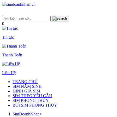
0
Tin tức
Thanh Toán
Liên Hệ
TRANG CHỦ
SIM NĂM SINH
ĐỊNH GIÁ SIM
SIM THEO YÊU CẦU
SIM PHONG THỦY
BÓI SIM PHONG THỦY
SimDoanhNhan
>