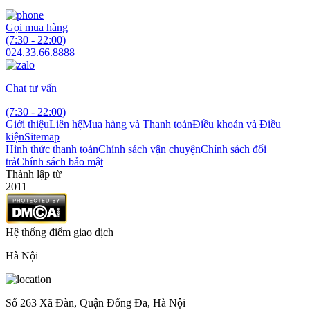
Gọi mua hàng
(7:30 - 22:00)
024.33.66.8888
Chat tư vấn
(7:30 - 22:00)
Giới thiệu
Liên hệ
Mua hàng và Thanh toán
Điều khoản và Điều
kiện
Sitemap
Hình thức thanh toán
Chính sách vận chuyện
Chính sách đổi
trả
Chính sách bảo mật
Thành lập từ
2011
Hệ thống điểm giao dịch
Hà Nội
Số 263 Xã Đàn, Quận Đống Đa, Hà Nội