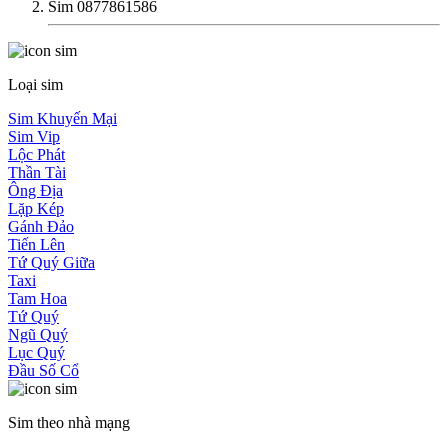
Sim 0877861586
Loại sim
Sim Khuyến Mại
Sim Vip
Lộc Phát
Thần Tài
Ông Địa
Lặp Kép
Gánh Đảo
Tiến Lên
Tứ Quý Giữa
Taxi
Tam Hoa
Tứ Quý
Ngũ Quý
Lục Quý
Đầu Số Cổ
Sim theo nhà mạng