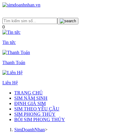
0
Tin tức
Thanh Toán
Liên Hệ
TRANG CHỦ
SIM NĂM SINH
ĐỊNH GIÁ SIM
SIM THEO YÊU CẦU
SIM PHONG THỦY
BÓI SIM PHONG THỦY
SimDoanhNhan
>