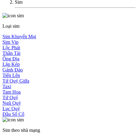
Sim
Loại sim
Sim Khuyến Mại
Sim Vip
Lộc Phát
Thần Tài
Ông Địa
Lặp Kép
Gánh Đảo
Tiến Lên
Tứ Quý Giữa
Taxi
Tam Hoa
Tứ Quý
Ngũ Quý
Lục Quý
Đầu Số Cổ
Sim theo nhà mạng