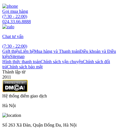
Gọi mua hàng
(7:30 - 22:00)
024.33.66.8888
Chat tư vấn
(7:30 - 22:00)
Giới thiệu
Liên hệ
Mua hàng và Thanh toán
Điều khoản và Điều
kiện
Sitemap
Hình thức thanh toán
Chính sách vận chuyện
Chính sách đổi
trả
Chính sách bảo mật
Thành lập từ
2011
Hệ thống điểm giao dịch
Hà Nội
Số 263 Xã Đàn, Quận Đống Đa, Hà Nội