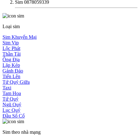
Sim 0878059339
Loại sim
Sim Khuyến Mại
Sim Vip
Lộc Phát
Thần Tài
Ông Địa
Lặp Kép
Gánh Đảo
Tiến Lên
Tứ Quý Giữa
Taxi
Tam Hoa
Tứ Quý
Ngũ Quý
Lục Quý
Đầu Số Cổ
Sim theo nhà mạng