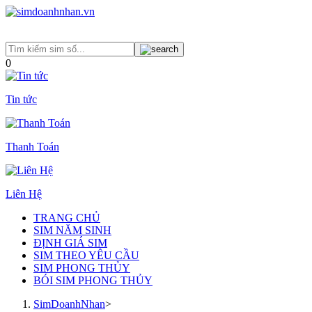
0
Tin tức
Thanh Toán
Liên Hệ
TRANG CHỦ
SIM NĂM SINH
ĐỊNH GIÁ SIM
SIM THEO YÊU CẦU
SIM PHONG THỦY
BÓI SIM PHONG THỦY
SimDoanhNhan
>