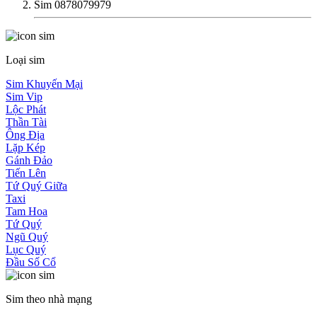
Sim 0878079979
Loại sim
Sim Khuyến Mại
Sim Vip
Lộc Phát
Thần Tài
Ông Địa
Lặp Kép
Gánh Đảo
Tiến Lên
Tứ Quý Giữa
Taxi
Tam Hoa
Tứ Quý
Ngũ Quý
Lục Quý
Đầu Số Cổ
Sim theo nhà mạng