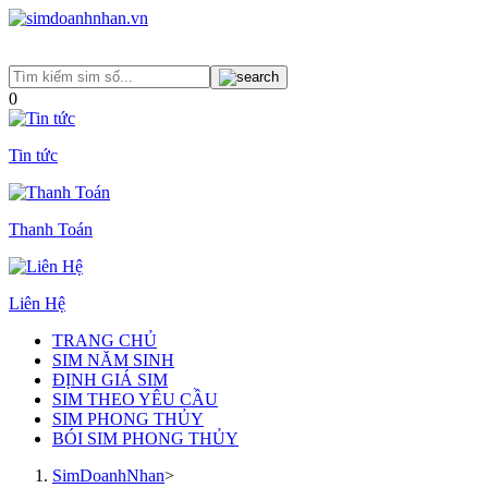
0
Tin tức
Thanh Toán
Liên Hệ
TRANG CHỦ
SIM NĂM SINH
ĐỊNH GIÁ SIM
SIM THEO YÊU CẦU
SIM PHONG THỦY
BÓI SIM PHONG THỦY
SimDoanhNhan
>