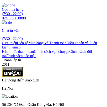
Gọi mua hàng
(7:30 - 22:00)
024.33.66.8888
Chat tư vấn
(7:30 - 22:00)
Giới thiệu
Liên hệ
Mua hàng và Thanh toán
Điều khoản và Điều
kiện
Sitemap
Hình thức thanh toán
Chính sách vận chuyện
Chính sách đổi
trả
Chính sách bảo mật
Thành lập từ
2011
Hệ thống điểm giao dịch
Hà Nội
Số 263 Xã Đàn, Quận Đống Đa, Hà Nội